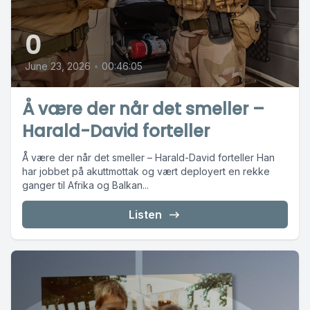
0
June 23, 2026
•
00:46:05
Å være der når det smeller –
Harald-David forteller
Å være der når det smeller – Harald-David forteller Han
har jobbet på akuttmottak og vært deployert en rekke
ganger til Afrika og Balkan...
Listen