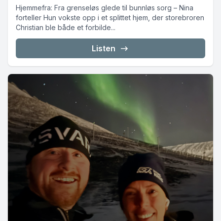
Hjemmefra: Fra grenseløs glede til bunnløs sorg – Nina
forteller Hun vokste opp i et splittet hjem, der storebroren
Christian ble både et forbilde...
Listen