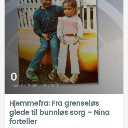
0
June 02, 2026
•
00:36:10
Hjemmefra: Fra grenseløs
glede til bunnløs sorg – Nina
forteller