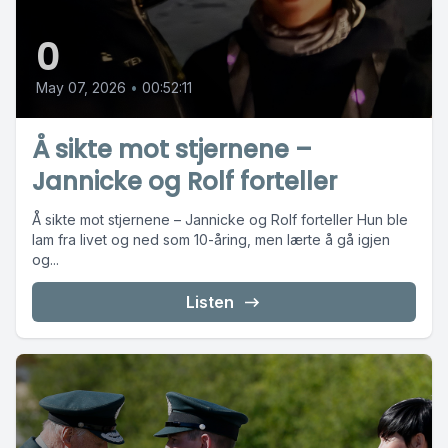
0
May 07, 2026
•
00:52:11
Å sikte mot stjernene –
Jannicke og Rolf forteller
Å sikte mot stjernene – Jannicke og Rolf forteller Hun ble
lam fra livet og ned som 10-åring, men lærte å gå igjen
og...
Listen