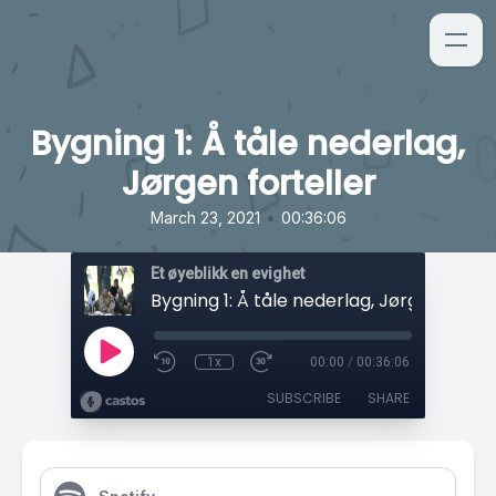
Bygning 1: Å tåle nederlag,
Jørgen forteller
•
March 23, 2021
00:36:06
Et øyeblikk en evighet
Bygning 1: Å tåle nederlag, Jørgen fortel
1x
00:00
/
00:36:06
SUBSCRIBE
SHARE