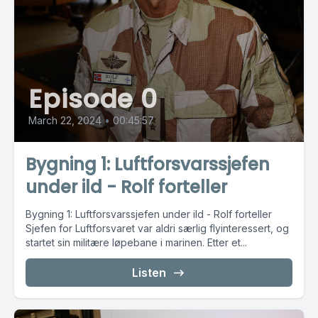
Episode 0
March 22, 2024
•
00:45:57
Bygning 1: Luftforsvarssjefen
under ild - Rolf forteller
Bygning 1: Luftforsvarssjefen under ild - Rolf forteller
Sjefen for Luftforsvaret var aldri særlig flyinteressert, og
startet sin militære løpebane i marinen. Etter et...
Listen