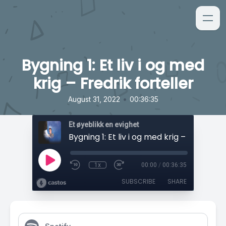
Bygning 1: Et liv i og med
krig – Fredrik forteller
•
August 31, 2022
00:36:35
Et øyeblikk en evighet
1x
00:00
/
00:36:35
SUBSCRIBE
SHARE