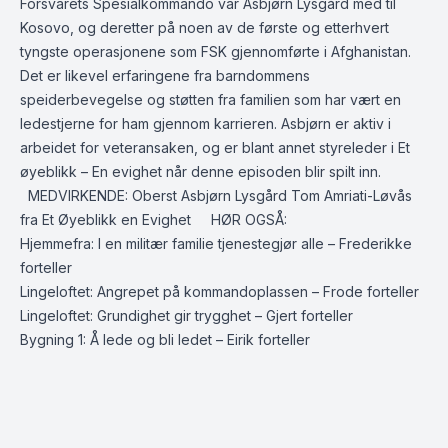
Forsvarets Spesialkommando var Asbjørn Lysgård med til
Kosovo, og deretter på noen av de første og etterhvert
tyngste operasjonene som FSK gjennomførte i Afghanistan.
Det er likevel erfaringene fra barndommens
speiderbevegelse og støtten fra familien som har vært en
ledestjerne for ham gjennom karrieren. Asbjørn er aktiv i
arbeidet for veteransaken, og er blant annet styreleder i Et
øyeblikk – En evighet når denne episoden blir spilt inn.
MEDVIRKENDE: Oberst Asbjørn Lysgård Tom Amriati-Løvås
fra Et Øyeblikk en Evighet HØR OGSÅ:
Hjemmefra: I en militær familie tjenestegjør alle – Frederikke
forteller
Lingeloftet: Angrepet på kommandoplassen – Frode forteller
Lingeloftet: Grundighet gir trygghet – Gjert forteller
Bygning 1: Å lede og bli ledet – Eirik forteller