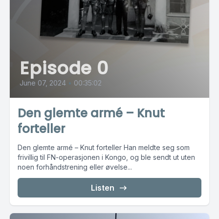
Episode 0
June 07, 2024
•
00:35:02
Den glemte armé – Knut
forteller
Den glemte armé – Knut forteller Han meldte seg som
frivillig til FN-operasjonen i Kongo, og ble sendt ut uten
noen forhåndstrening eller øvelse...
Listen