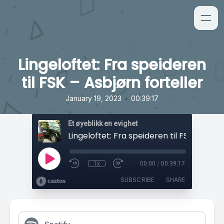
Lingeloftet: Fra speideren
til FSK – Asbjørn forteller
•
January 19, 2023
00:39:17
Et øyeblikk en evighet
1x
00:00
/
00:39:17
SUBSCRIBE
SHARE