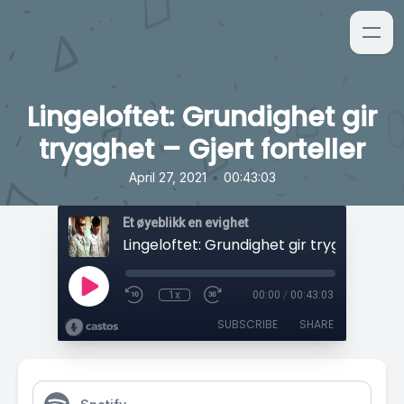
Lingeloftet: Grundighet gir
trygghet – Gjert forteller
•
April 27, 2021
00:43:03
Et øyeblikk en evighet
1x
00:00
/
00:43:03
SUBSCRIBE
SHARE