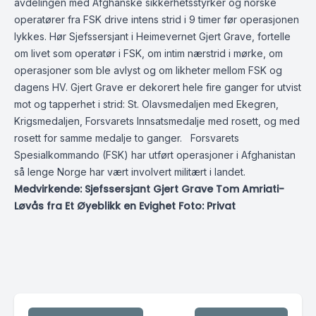
avdelingen med Afghanske sikkerhetsstyrker og norske
operatører fra FSK drive intens strid i 9 timer før operasjonen
lykkes. Hør Sjefssersjant i Heimevernet Gjert Grave, fortelle
om livet som operatør i FSK, om intim nærstrid i mørke, om
operasjoner som ble avlyst og om likheter mellom FSK og
dagens HV. Gjert Grave er dekorert hele fire ganger for utvist
mot og tapperhet i strid: St. Olavsmedaljen med Ekegren,
Krigsmedaljen, Forsvarets Innsatsmedalje med rosett, og med
rosett for samme medalje to ganger. Forsvarets
Spesialkommando (FSK) har utført operasjoner i Afghanistan
så lenge Norge har vært involvert militært i landet.
Medvirkende: Sjefssersjant Gjert Grave Tom Amriati-
Løvås fra Et Øyeblikk en Evighet Foto: Privat