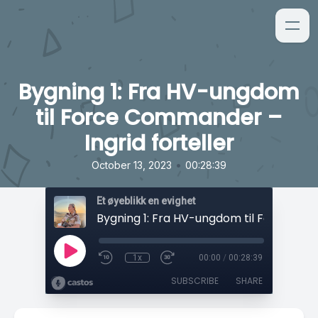
Bygning 1: Fra HV-ungdom
til Force Commander –
Ingrid forteller
•
October 13, 2023
00:28:39
Et øyeblikk en evighet
1x
00:00
/
00:28:39
SUBSCRIBE
SHARE