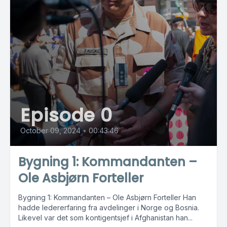
Episode 0
October 09, 2024
•
00:43:46
Bygning 1: Kommandanten –
Ole Asbjørn Forteller
Bygning 1: Kommandanten – Ole Asbjørn Forteller Han
hadde ledererfaring fra avdelinger i Norge og Bosnia.
Likevel var det som kontigentsjef i Afghanistan han...